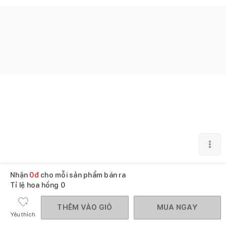
Nhận
0
đ
cho mỗi sản phẩm bán ra
Tỉ lệ hoa hồng
0
THÊM VÀO GIỎ
MUA NGAY
Yêu thích