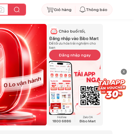
Giỏ hàng
Thông báo
Chào buổi tối,
Đăng nhập vào Bibo Mart
Để tối ưu hóa trải nghiệm cho
bạn
Đăng nhập ngay
x
Hotline
Zalo OA
1800 6886
Bibo Mart