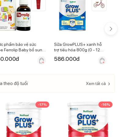
c phẩm bảo vệ sức
Sữa GrowPLUS+ xanh hỗ
Sữa GrowP
e Ferrolip Baby bổ sung
trợ tiêu hóa 800g (0 - 12
vàng 800g (
 hữu cơ 30ml
tháng)
0.000
đ
586.000
đ
586.000
a theo độ tuổi
Xem tất cả
-
17
%
-
16
%