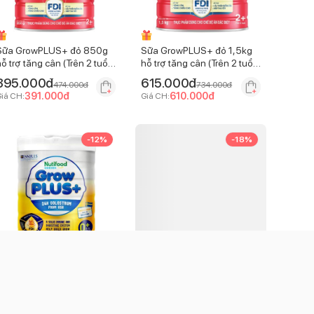
Sữa GrowPLUS+ đỏ 850g
Sữa GrowPLUS+ đỏ 1,5kg
ỗ trợ tăng cân (Trên 2 tuổi)
hỗ trợ tăng cân (Trên 2 tuổi)
(Giao bao bì ngẫu nhiên)
(Giao bao bì ngẫu nhiên)
395.000
đ
615.000
đ
474.000
đ
734.000
đ
391.000
đ
610.000
đ
iá CH:
Giá CH:
-
12
%
-
18
%
Sữa GrowPLUS+ sữa non
Sữa GrowPLUS+ xanh hỗ
vàng 800g (Từ 0-12 tháng)
trợ dinh dưỡng 900g (Từ 1-
2 tuổi)
545.000
đ
260.000
đ
620.000
đ
316.000
đ
540.000
đ
257.000
đ
iá CH:
Giá CH: