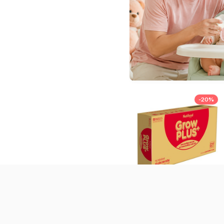
-
20
%
Thùng 48 hộp sữa
GrowPLUS+ đỏ 110ml (Trên
1 tuổi)
432.000
đ
539.000
đ
427.000
đ
Giá CH: