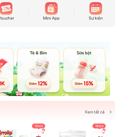
Voucher
Mini App
Sự kiện
Xem tất cả
TẶNG
TẶNG