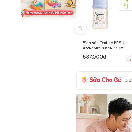
ip cho bà
Kem đánh răng hữu cơ cho
Bình sữa Ombee PPSU
bé NeBiolina 50ml (0-3Y)
Anti-colic Prince 270ml
(Trên 6 tháng)
160.000
đ
537.000
đ
Sữa Cho Bé
Sữa