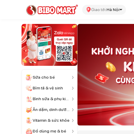
Giao tới:
Hà Nội
Sữa cho bé
Bỉm tã & vệ sinh
Bình sữa & phụ kiện
Ăn dặm, dinh dưỡng
Vitamin & sức khỏe
Đồ dùng mẹ & bé