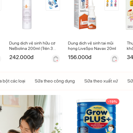
Dung dịch vệ sinh hữu cơ
Dung dịch vệ sinh tai mũi
Thự
NeBiolina 200ml (Trên 3
họng LiveSpo Navax 20ml
khỏ
tuổi)
sắt
242.000
đ
156.000
đ
34
 bột các loại
Sữa theo công dụng
Sữa theo xuất xứ
Sữ
-
19
%