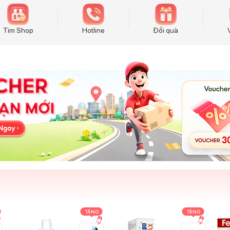
Tìm Shop
Hotline
Đổi quà
TẶNG
TẶNG