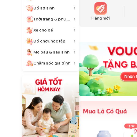
Đồ sơ sinh
Hàng mới
Thời trang & phụ kiện
Xe cho bé
Đồ chơi, học tập
Mẹ bầu & sau sinh
Chăm sóc gia đình
Mua Là Có Quà
TẶNG
TẶNG
TẶNG