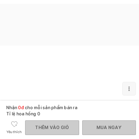
Nhận
0
đ
cho mỗi sản phẩm bán ra
Tỉ lệ hoa hồng
0
THÊM VÀO GIỎ
MUA NGAY
Yêu thích