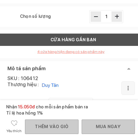
Chọn số lượng
CỬA HÀNG GẦN BẠN
4
cửa hàng hiện đang có sản phẩm này
Mô tả sản phẩm
SKU :
106412
Thương hiệu :
Duy Tân
XEM THÊM
Nhận
15.050
đ
cho mỗi sản phẩm bán ra
Tỉ lệ hoa hồng
1%
Sản phẩm tương tự
Xem tất cả
THÊM VÀO GIỎ
MUA NGAY
Yêu thích