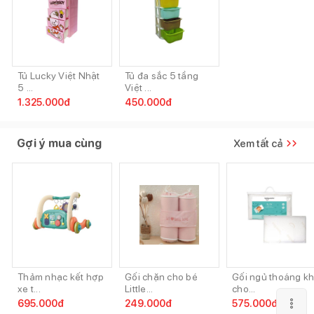
Tủ Lucky Việt Nhật
Tủ đa sắc 5 tầng
5 ...
Việt ...
1.325.000
đ
450.000
đ
Gợi ý mua cùng
Xem tất cả
Thảm nhạc kết hợp
Gối chặn cho bé
Gối ngủ thoáng kh
xe t...
Little...
cho...
695.000
đ
249.000
đ
575.000
đ