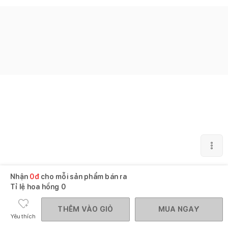
Nhận
0
đ
cho mỗi sản phẩm bán ra
Tỉ lệ hoa hồng
0
THÊM VÀO GIỎ
MUA NGAY
Yêu thích