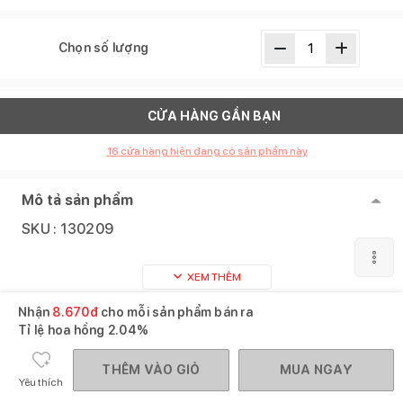
Chọn số lượng
CỬA HÀNG GẦN BẠN
16
cửa hàng hiện đang có sản phẩm này
Mô tả sản phẩm
SKU :
130209
XEM THÊM
Nhận
8.670
đ
cho mỗi sản phẩm bán ra
Sản phẩm tương tự
Xem tất cả
Tỉ lệ hoa hồng
2.04%
THÊM VÀO GIỎ
MUA NGAY
Yêu thích