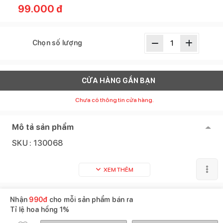
99.000
đ
Chọn số lượng
CỬA HÀNG GẦN BẠN
Chưa có thông tin cửa hàng.
Mô tả sản phẩm
SKU :
130068
XEM THÊM
Gợi ý mua cùng
Xem tất cả
Nhận
990
đ
cho mỗi sản phẩm bán ra
Tỉ lệ hoa hồng
1%