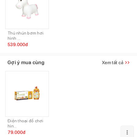
Thú nhún bơm hơi
hình ...
539.000
đ
Gợi ý mua cùng
Xem tất cả
Điện thoại đồ chơi
hìn...
79.000
đ