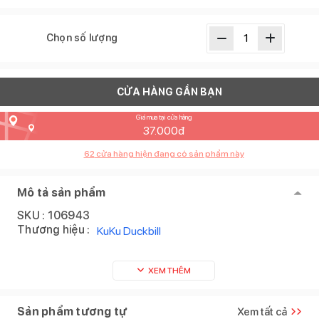
Chọn số lượng
CỬA HÀNG GẦN BẠN
Giá mua tại cửa hàng
37.000
đ
62
cửa hàng hiện đang có sản phẩm này
Mô tả sản phẩm
SKU :
106943
Thương hiệu :
KuKu Duckbill
XEM THÊM
Sản phẩm tương tự
Xem tất cả