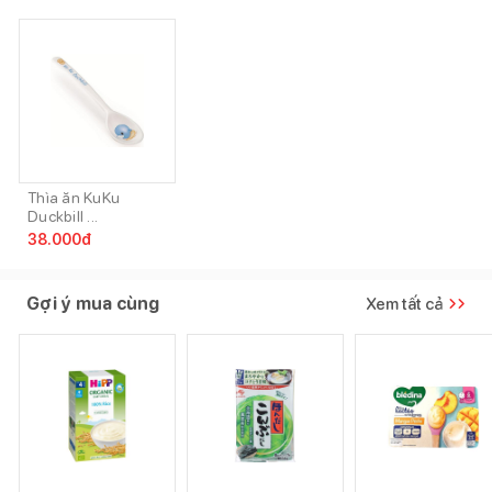
Thìa ăn KuKu
Duckbill ...
38.000
đ
Gợi ý mua cùng
Xem tất cả