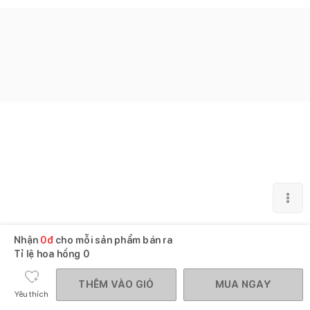
Nhận
0
đ
cho mỗi sản phẩm bán ra
Tỉ lệ hoa hồng
0
THÊM VÀO GIỎ
MUA NGAY
Yêu thích