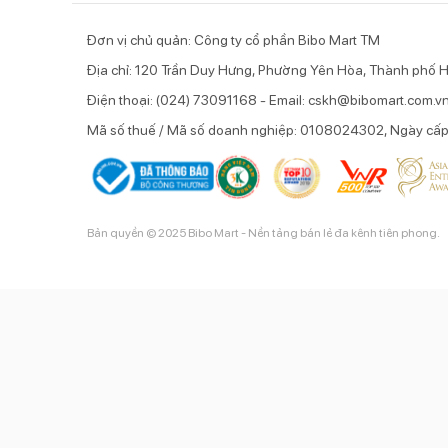
Đơn vị chủ quản: Công ty cổ phần Bibo Mart TM
Địa chỉ: 120 Trần Duy Hưng, Phường Yên Hòa, Thành phố H
Điện thoại: (024) 73091168 - Email: cskh@bibomart.com.v
Mã số thuế / Mã số doanh nghiệp: 0108024302, Ngày cấ
Bản quyền © 2025 Bibo Mart - Nền tảng bán lẻ đa kênh tiên phong.