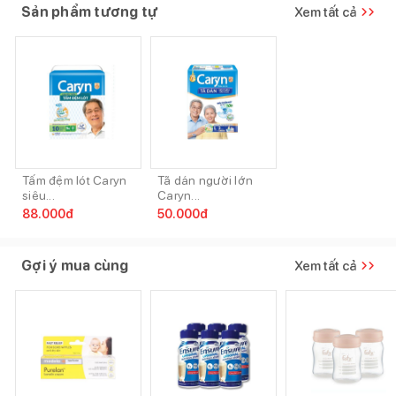
Sản phẩm tương tự
Xem tất cả
Tấm đệm lót Caryn
Tã dán người lớn
siêu...
Caryn...
88.000
đ
50.000
đ
Gợi ý mua cùng
Xem tất cả