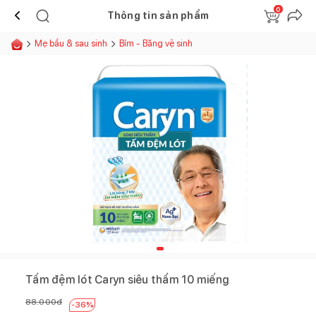
0
Thông tin sản phẩm
Mẹ bầu & sau sinh
Bỉm - Băng vệ sinh
Tấm đệm lót Caryn siêu thấm 10 miếng
88.000
đ
-
36
%