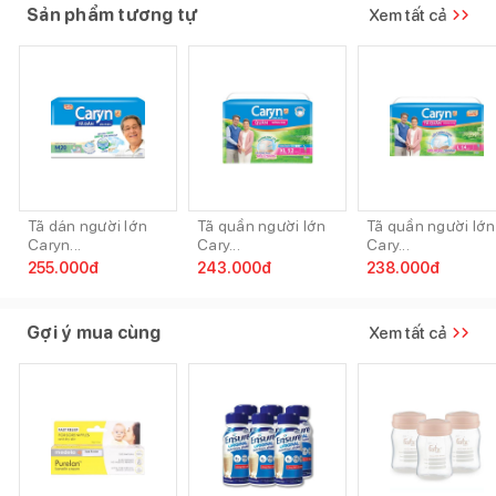
Sản phẩm tương tự
Xem tất cả
Tã dán người lớn
Tã quần người lớn
Tã quần người lớn
Caryn...
Cary...
Cary...
255.000
đ
243.000
đ
238.000
đ
Gợi ý mua cùng
Xem tất cả