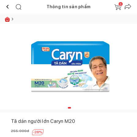
0
Thông tin sản phẩm
Tã dán người lớn Caryn M20
255.000
đ
-
28
%