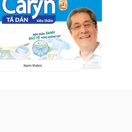
Xem thêm
Tã dán người lớn Caryn
321.000
không dệt, hạt siêu thấm, bông cellulose, PE, chun, polyme kết dính,