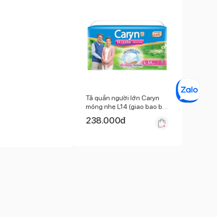
Tã quần người lớn Caryn
mỏng nhẹ L14 (giao bao bì
ngẫu nhiên)
238.000
đ
Hết hàng
đ
 BOPP, PP.