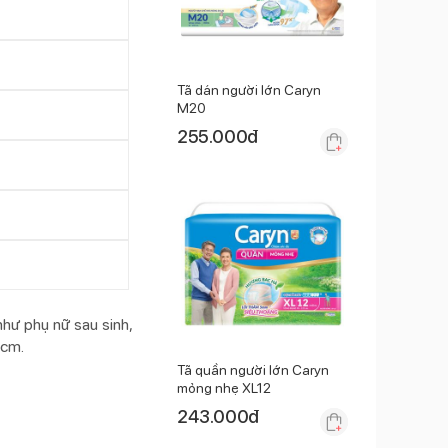
Tã dán người lớn Caryn
M20
255.000
đ
như phụ nữ sau sinh,
2cm.
Tã quần người lớn Caryn
mỏng nhẹ XL12
243.000
đ