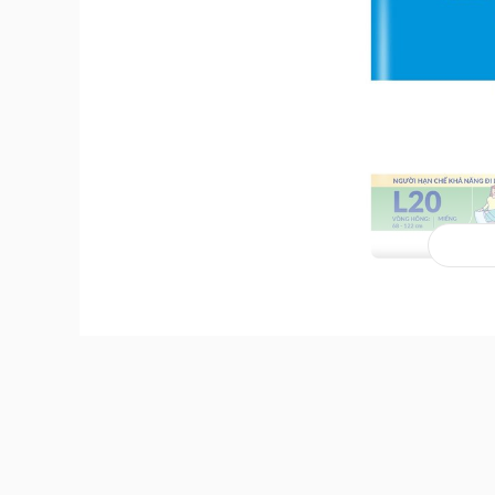
Thành phần sản phẩm
Tã dán người lớn Caryn L20
Thành phần của
tã dán người lớn Caryn
L20 gồm: Vải 
Đặc điểm nổi bật của sản phẩm
Rãnh thấm siêu tốc