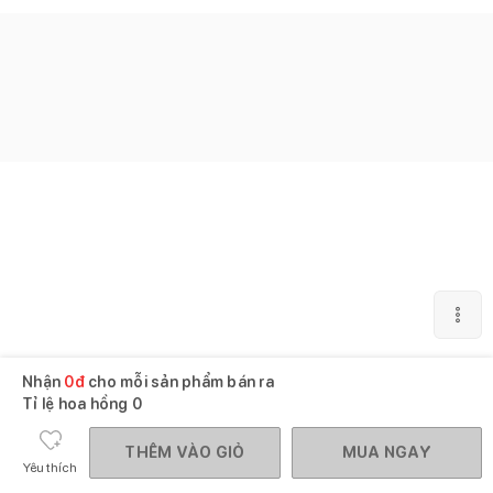
Nhận
0
đ
cho mỗi sản phẩm bán ra
Tỉ lệ hoa hồng
0
THÊM VÀO GIỎ
MUA NGAY
Yêu thích