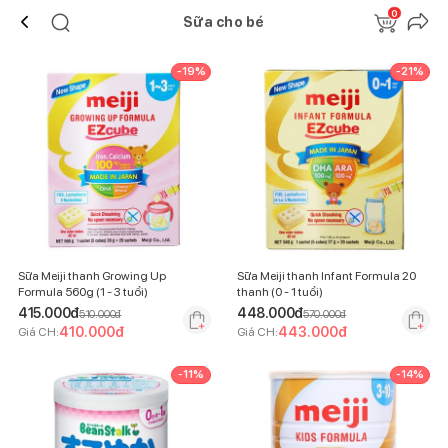
0
Sữa cho bé
-
19
%
-
21
%
Sữa Meiji thanh Growing Up
Sữa Meiji thanh Infant Formula 20
Formula 560g (1 - 3 tuổi)
thanh (0 - 1 tuổi)
415.000
đ
448.000
đ
510.000
đ
570.000
đ
410.000
đ
443.000
đ
Giá CH:
Giá CH:
-
11
%
-
14
%