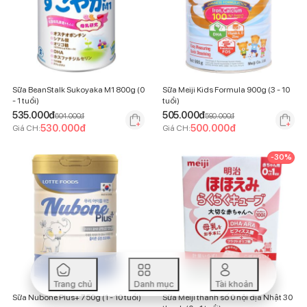
Sữa BeanStalk Sukoyaka M1 800g (0
Sữa Meiji Kids Formula 900g (3 - 10
- 1 tuổi)
tuổi)
535.000
đ
505.000
đ
604.000
đ
590.000
đ
530.000
đ
500.000
đ
Giá CH:
Giá CH:
-
30
%
Trang chủ
Danh mục
Tài khoản
Sữa Nubone Plus+ 750g (1 - 10 tuổi)
Sữa Meiji thanh số 0 nội địa Nhật 30