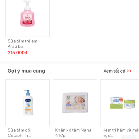
Sữa tắm trẻ em
Arau Ba...
315.000
đ
Gợi ý mua cùng
Xem tất cả
Sữa tắm gội
Khăn xô tắm Nana
Kem trị hăm và mẩ
Cetaphil h...
4 lớp...
ngứ...