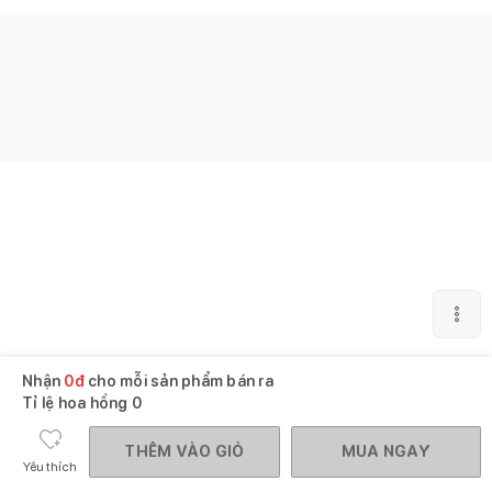
Nhận
0
đ
cho mỗi sản phẩm bán ra
Tỉ lệ hoa hồng
0
THÊM VÀO GIỎ
MUA NGAY
Yêu thích