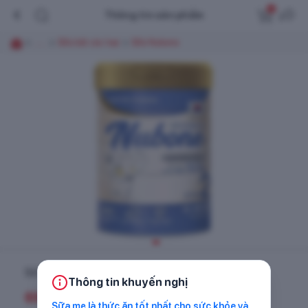
0
Thông tin sản phẩm
......
Sữa bột các loại
Sữa Nubone
Sữa Nubone Step 2 750g (1 - 3 tuổi)
Thông tin khuyến nghị
695.000
đ
Sữa mẹ là thức ăn tốt nhất cho sức khỏe và