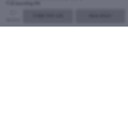
Tỉ lệ hoa hồng
5%
THÊM VÀO GIỎ
MUA NGAY
Yêu thích
Sữa Nubone Step 1
Sữa Nubone Step 2
Sữa Nubone Plus
750g...
750g...
750g ...
660.000
đ
695.000
đ
695.000
đ
Gợi ý mua cùng
Xem tất cả