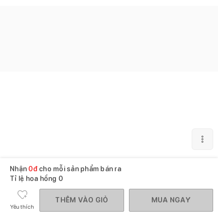
Nhận
0
đ
cho mỗi sản phẩm bán ra
Tỉ lệ hoa hồng
0
THÊM VÀO GIỎ
MUA NGAY
Yêu thích