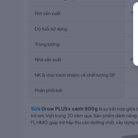
Nơi sản xuất
Thụ
Độ tuổi sử dụng
Trọng lượng
Nhà sản xuất
PI
NK & chịu trách nhiệm về chất lượng SP
Phân phối bởi
Sữa
Grow PLUS+ xanh 900g
là sự kết hợp giữa 
trẻ em Việt trong 20 năm qua. Sản phẩm dành riêng c
FL HMO, giúp trẻ hấp thu các dưỡng chất, xây dựng 