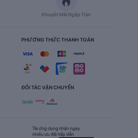
Khuyến Mãi Ngập Tràn
PHƯƠNG THỨC THANH TOÁN
crose, medium chain
i-L-ascorbat, magnesi
ri selenit, calci D-
clorid, D-biotin), 2-
ĐỐI TÁC VẬN CHUYỂN
Tải ứng dụng nhận ngay
nhiều ưu đãi hấp dẫn