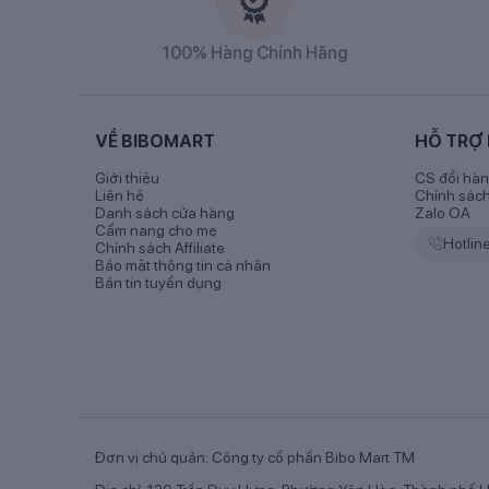
100% Hàng Chính Hãng
VỀ BIBOMART
HỖ TRỢ
1. Thành phần sữa Grow PLUS+ xanh
Giới thiệu
CS đổi hàn
Sữa bột nguyên kem bổ sung vitamin A và D3, mal
Liên hệ
Chính sác
triglycerides (MCT), chất xơ thực phẩm (FOS/ Inulin)
Danh sách cửa hàng
Zalo OA
Cẩm nang cho mẹ
oxyd, sắt pyrophosphat, DL-alpha tocopheryl acetat, 
Hotlin
Chính sách Affiliate
pantothenat, cholecalciferol, cyanocobalamin, kali iod
Bảo mật thông tin cá nhân
Bản tin tuyển dụng
Fucosyllactose (2-FL), hương liệu tổng hợp dùng ch
2. Đặc điểm nổi
Đơn vị chủ quản: Công ty cổ phần Bibo Mart TM