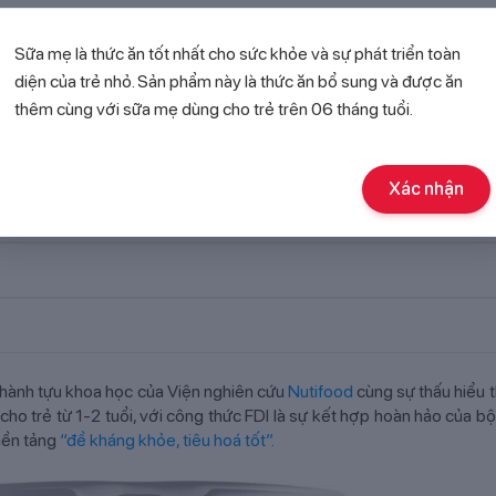
y Điển
Sữa mẹ là thức ăn tốt nhất cho sức khỏe và sự phát triển toàn
diện của trẻ nhỏ. Sản phẩm này là thức ăn bổ sung và được ăn
thêm cùng với sữa mẹ dùng cho trẻ trên 06 tháng tuổi.
Xác nhận
NGXIANG YIGAO IMPORT AND EXPORT TRADING CO.,LTD
thành tựu khoa học của Viện nghiên cứu
Nutifood
cùng sự thấu hiểu t
ho trẻ từ 1-2 tuổi, với công thức FDI là sự kết hợp hoàn hảo của bộ
nền tảng
“đề kháng khỏe, tiêu hoá tốt”.