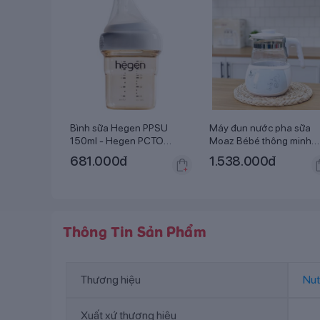
Bình sữa Hegen PPSU
Máy đun nước pha sữa
150ml - Hegen PCTO
Moaz Bébé thông minh
Feeding Botle PPSU
MB-002
681.000
đ
1.538.000
đ
Thông Tin Sản Phẩm
Thương hiệu
Nut
Xuất xứ thương hiệu