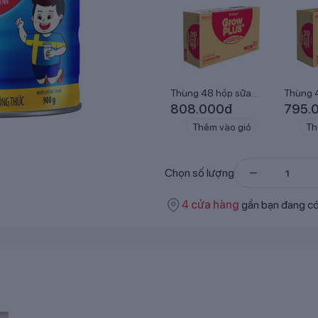
Thùng 48 hộp sữa
Thùng 
GrowPLUS+ ít đường
GrowPL
808.000
đ
795.
180ml ...
pha sẵ..
Thêm vào giỏ
Th
Chọn số lượng
4
cửa hàng
gần bạn đang c