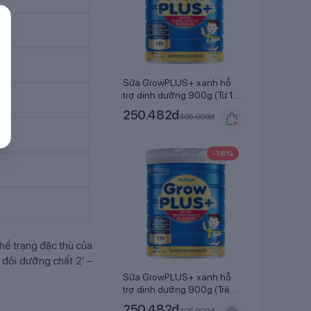
Sữa GrowPLUS+ xanh hỗ
trợ dinh dưỡng 900g (Từ 1-
2 tuổi)
250.482
đ
306.000
đ
-
18
%
hể trạng đặc thù của
 đôi dưỡng chất 2’ –
Sữa GrowPLUS+ xanh hỗ
trợ dinh dưỡng 900g (Trên
2 tuổi)
250.482
đ