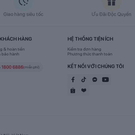
Giao hàng siêu tốc
Ưu Đãi Độc Quyền
Sữa GrowPLUS+ xanh 900g
 KHÁCH HÀNG
HỆ THỐNG TIỆN ÍCH
g & hoàn tiền
Kiểm tra đơn hàng
todextrin, bột sữa (sữa tách béo, chất béo thực vật), đường su
h bảo hành
Phương thức thanh toán
, L-lysin hydroclorid, vitamin và khoáng chất (calci carbonat, natr
niacinamid, kẽm oxyd, phylloquinon, retinyl acetat, acid folic, nat
KẾT NỐI VỚI CHÚNG TÔI
e
1800 6886
(miễn phí)
id, pyridoxin hydroclorid, thiamin mononitrat, inositol, thiamin hydro
o thực phẩm.