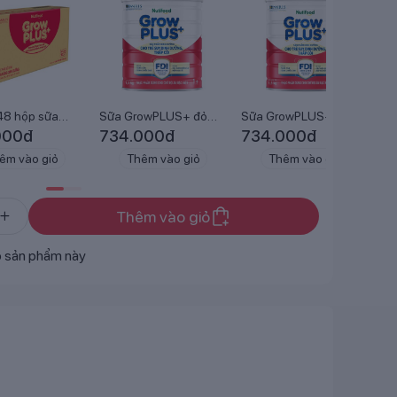
48 hộp sữa
Sữa GrowPLUS+ đỏ
Sữa GrowPLUS+ đỏ
Th
US+ đỏ 180ml
1,5kg (Trên 1 tuổi)
1,5kg hỗ trợ tăng cân
Gr
000
đ
734.000
đ
734.000
đ
5
.
(Tr...
110
êm vào giỏ
Thêm vào giỏ
Thêm vào giỏ
Thêm vào giỏ
ó sản phẩm này