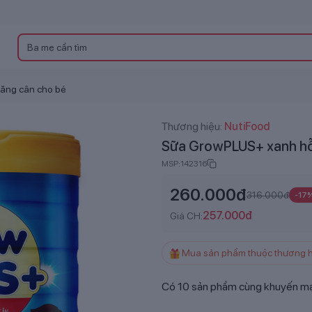
tăng cân cho bé
Thương hiệu:
NutiFood
Sữa GrowPLUS+ xanh hỗ 
MSP:
142316
260.000
đ
316.000
đ
-
17
257.000
đ
Giá CH:
Có
10
sản phầm cùng khuyến mạ