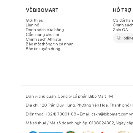
VỀ BIBOMART
HỖ TRỢ
Giới thiệu
CS đổi hàn
Liên hệ
Chính sác
Danh sách cửa hàng
Zalo OA
Cẩm nang cho mẹ
Hotlin
Chính sách Affiliate
Bảo mật thông tin cá nhân
Bản tin tuyển dụng
Đơn vị chủ quản: Công ty cổ phần Bibo Mart TM
Địa chỉ: 120 Trần Duy Hưng, Phường Yên Hòa, Thành phố H
Điện thoại: (024) 73091168 - Email: cskh@bibomart.com.v
Mã số thuế / Mã số doanh nghiệp: 0108024302, Ngày cấ