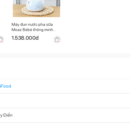
Máy đun nước pha sữa
Moaz Bébé thông minh
MB-002
1.538.000
đ
iFood
y Điển