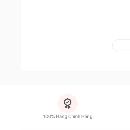
Sữa G
Thành phần của sữa GrowPLUS+ sữa non
Sữa bột nguyên kem, bột sữa (bột whey, sữa bột, dầu
maltodextrin, đường, sữa non (colostrum) (5 %), chấ
citrat, natri citrat, riboflavin, kali hydro phosphat, 
ascorbat, kẽm sulphat, mangan sulphat, DL-alpha-toco
calci D-pantothenat, acid folic, kali iodid, D-bioti
100% Hàng Chính Hãng
carniti