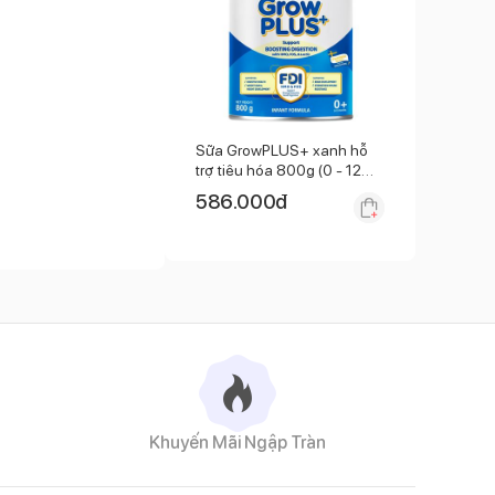
Sữa GrowPLUS+ xanh hỗ
trợ tiêu hóa 800g (0 - 12
tháng)
586.000
đ
, inositol, taurin),
d, kali clorid, kali
pyrophosphat, natri L-
amid, retinyl acetat,
onitrat, kem oxyd, L-
Khuyến Mãi Ngập Tràn