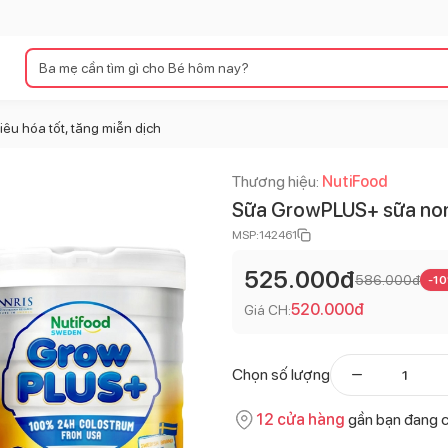
iêu hóa tốt, tăng miễn dịch
Thương hiệu:
NutiFood
Sữa GrowPLUS+ sữa non 
MSP:
142461
525.000
đ
586.000
đ
-
10
520.000
đ
Giá CH:
Chọn số lượng
12
cửa hàng
gần bạn đang 