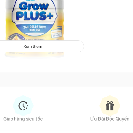
Xem thêm
rowPLUS+
sữa non vàng 800g (Trên 2 tuổi)
 vàng
 thực vật (dầu hạt cải, dầu bắp, dầu dừa, dầu hướng dương), lactose
t xơ thực phẩm (FOS, Inulin), vitamin và khoáng chất (magnesi clori
calci carbonat, natri hydro phosphat, natri clorid, magnesi oxyd, sắt 
pheryl acetat, natri selenit, dong sulphat, cholecalciferol, niacin
n, phylloquinon, cyanocobalamin, pyridoxin hydroclorid, thiamin mon
Giao hàng siêu tốc
Ưu Đãi Độc Quyền