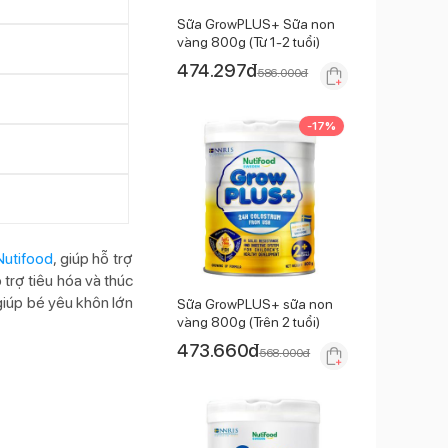
Sữa GrowPLUS+ Sữa non
vàng 800g (Từ 1-2 tuổi)
474.297
đ
586.000
đ
-
17
%
Nutifood
, giúp hỗ trợ
 trợ tiêu hóa và thúc
giúp bé yêu khôn lớn
Sữa GrowPLUS+ sữa non
vàng 800g (Trên 2 tuổi)
473.660
đ
568.000
đ