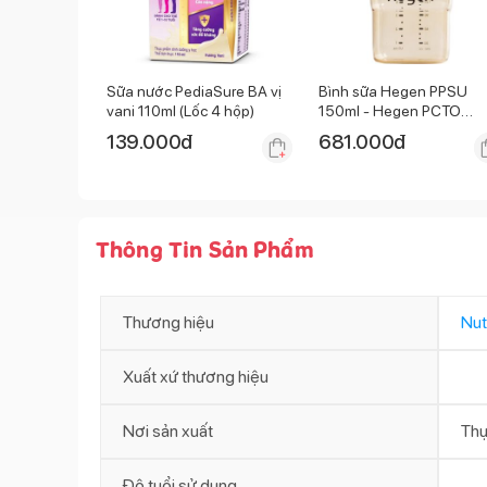
Sữa nước PediaSure BA vị
Bình sữa Hegen PPSU
vani 110ml (Lốc 4 hộp)
150ml - Hegen PCTO
Feeding Botle PPSU
139.000
đ
681.000
đ
Thông Tin Sản Phẩm
Thương hiệu
Nut
Xuất xứ thương hiệu
Nơi sản xuất
Thụ
Độ tuổi sử dụng