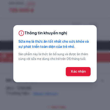
999.000
đ
-
27
%
725.000
đ
Chọn số lượng
Thông tin khuyến nghị
Sữa mẹ là thức ăn tốt nhất cho sức khỏe và
CỬA HÀNG GẦN BẠN
sự phát triển toàn diện của trẻ nhỏ.
Sản phẩm này là thức ăn bổ sung và được ăn thêm
Giá mua tại cửa hàng
720.000
đ
cùng với sữa mẹ dùng cho trẻ trên 06 tháng tuổi.
55
cửa hàng hiện đang có sản phẩm này
Xác nhận
Mô tả sản phẩm
SKU :
129488
Thương hiệu :
Mead Johnson
XEM THÊM