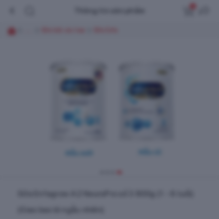
0
Thông tin sản phẩm
......
Sữa bột các loại
Sữa Enfa
Sữa Enfagrow A2 NeuroPro số 3 800g (1 - 6 tuổi)
(Giao bao bì ngẫu nhiên)