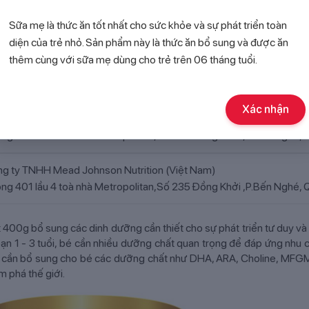
Sữa mẹ là thức ăn tốt nhất cho sức khỏe và sự phát triển toàn
diện của trẻ nhỏ. Sản phẩm này là thức ăn bổ sung và được ăn
thêm cùng với sữa mẹ dùng cho trẻ trên 06 tháng tuổi.
d Johnson Nutrition(Thái Lan)
/428.Moo7; Tambon Đon Hua Lo,Amphoe Mueang Chon Buri,Chonb
Xác nhận
g ty TNHH Mead Johnson Nutrition (Việt Nam)
ng 401 lầu 4 toà nhà Metropolitan,Số 235 Đồng Khởi ,P.Bến Nghé, 
g ty TNHH Mead Johnson Nutrition (Việt Nam)
ng 401 lầu 4 toà nhà Metropolitan,Số 235 Đồng Khởi ,P.Bến Nghé, 
t 400g bổ sung các dinh dưỡng cần thiết cho sự phát triển tư duy và 
oạn 1 - 3 tuổi, bé cần nhiều dưỡng chất quan trọng để đáp ứng nhu c
mẹ cần bổ sung cho bé các dưỡng chất như DHA, ARA, Choline, MFG
 phá thế giới.