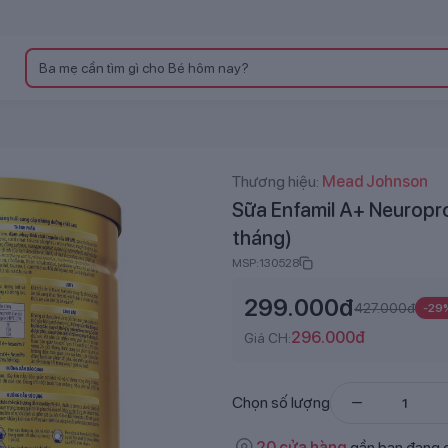
Thương hiệu:
Mead Johnson
Sữa Enfamil A+ Neuropro
tháng)
MSP:
130528
299.000
đ
427.000
đ
-
29
296.000
đ
Giá CH:
Chọn số lượng
20
cửa hàng
gần bạn đang 