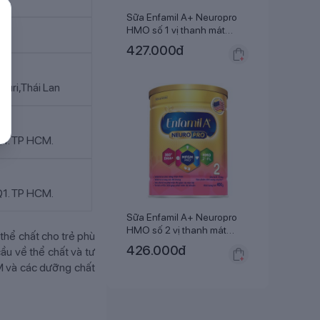
Sữa Enfamil A+ Neuropro
HMO số 1 vị thanh mát
400g (0 - 6 tháng)
427.000
đ
uri,Thái Lan
Q1. TP HCM.
Q1. TP HCM.
Sữa Enfamil A+ Neuropro
HMO số 2 vị thanh mát
thể chất cho trẻ phù
400g (6 - 12 tháng)
426.000
đ
ầu về thể chất và tư
M và các dưỡng chất