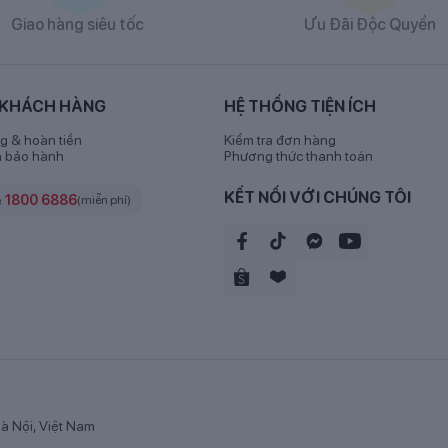
Sữa
Enfamil A+ Neuropro HMO số 1
Giao hàng siêu tốc
Ưu Đãi Độc Quyền
 số 1
vị thanh mát 400g: Đường Lactose, hỗn hợp dầu thực vật (dầu
béo, hỗn hợp đạm whey tinh chất (sữa bò) – nguồn của MFGM, gala
 KHÁCH HÀNG
HỆ THỐNG TIỆN ÍCH
ricanxi photphat, canxi carbonat, magiê photphat, kali hydroxit, kali ci
 natri selenit), chất nhũ hóa (lecithin đậu nành), dầu đơn bào là 
g & hoàn tiền
Kiểm tra đơn hàng
h bảo hành
Phương thức thanh toán
 vitamin (Axít ascorbic, choline clorid, alpha-tocopheryl acetat, 
KẾT NỐI VỚI CHÚNG TÔI
e
1800 6886
(miễn phí)
à Nội, Việt Nam