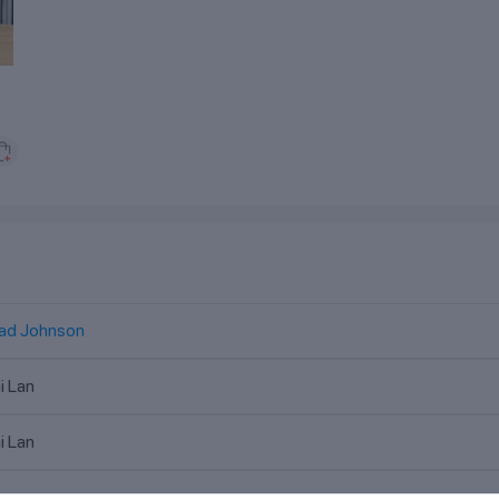
ad Johnson
i Lan
i Lan