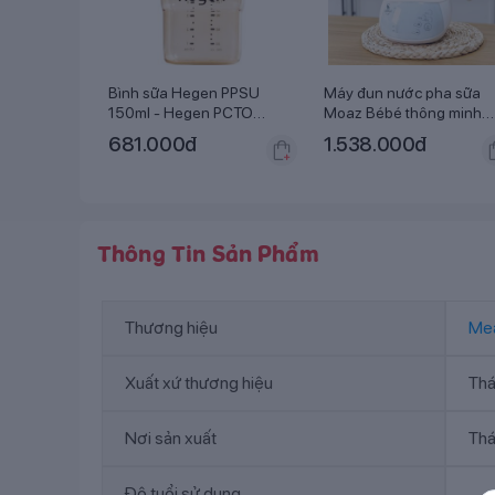
Bình sữa Hegen PPSU
Máy đun nước pha sữa
150ml - Hegen PCTO
Moaz Bébé thông minh
Feeding Botle PPSU
MB-002
681.000
đ
1.538.000
đ
Thông Tin Sản Phẩm
Thương hiệu
Me
Xuất xứ thương hiệu
Thá
Nơi sản xuất
Thá
Độ tuổi sử dụng