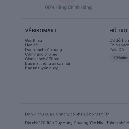
100% Hàng Chính Hãng
Thành phần dinh dưỡng
Thành phần có trong
sữa Enfamil
A+ Neuropro HMO
dầu đậu nành, dầu hoa hướng dương), sữa bột tách 
VỀ BIBOMART
HỖ TRỢ
polydextrose, khoáng chất (kali clorid, natri citrat, t
sulphat, đồng sulphat, mangan sulphat, natri i-ốt,
Giới thiệu
CS đổi hàn
Liên hệ
Chính sác
Arachidonic (ARA) và Axít Docosahexaenoic (DHA), các
Danh sách cửa hàng
Zalo OA
Cẩm nang cho mẹ
Hotlin
Chính sách Affiliate
Bảo mật thông tin cá nhân
Bản tin tuyển dụng
Đơn vị chủ quản: Công ty cổ phần Bibo Mart TM
Địa chỉ: 120 Trần Duy Hưng, Phường Yên Hòa, Thành phố H