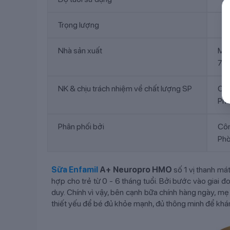
Trọng lượng
Nhà sản xuất
Mea
700
NK & chịu trách nhiệm về chất lượng SP
Côn
Phò
Phân phối bởi
Côn
Phò
Sữa Enfamil
A+ Neuropro HMO
số 1 vị thanh má
hợp cho trẻ từ 0 - 6 tháng tuổi. Bởi bước vào giai đ
duy. Chính vì vậy, bên cạnh bữa chính hàng ngày, 
thiết yếu để bé đủ khỏe mạnh, đủ thông minh để khám