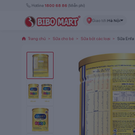
Hotline
1800 68 86
(Miễn phí)
Giao tới:
Hà Nội
Trang chủ
Sữa cho bé
Sữa bột các loại
Sữa Enfa
>
>
>