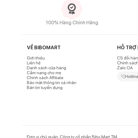
100% Hàng Chính Hãng
S
Đặc điểm nổi bật của sản phẩm
-
Sữa bầu Enfamama A+ 360 Brain Plus
hương vani 
VỀ BIBOMART
HỖ TRỢ
trúc và chức năng của bộ não suốt 3 tháng cuối tha
mang thai và cho con bú để giúp trẻ phát triển thị gi
Giới thiệu
CS đổi hàn
Liên hệ
Chính sác
Danh sách cửa hàng
Zalo OA
- Sữa chứa hàm lượng Choline cao, hỗ trợ phát triển 
Cẩm nang cho mẹ
trí nhớ và khả năng học hỏi sau này.
Hotlin
Chính sách Affiliate
Bảo mật thông tin cá nhân
- Sản phẩm bổ sung chất xơ giúp giảm táo bón và hỗ
Bản tin tuyển dụng
Đơn vị chủ quản: Công ty cổ phần Bibo Mart TM