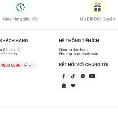
Giao hàng siêu tốc
Ưu Đãi Độc Quyền
ữa bầu Enfamama A+ 360 Brain Plus
có hàm lượng DHA cao (100mg/2 ly sữa). DHA là thành phần chính 
 KHÁCH HÀNG
HỆ THỐNG TIỆN ÍCH
i kỳ và sau khi sinh. Người mẹ được khuyến nghị bổ sung DHA mỗi 
ác và chức năng nhận thức.
g & hoàn tiền
Kiểm tra đơn hàng
h bảo hành
Phương thức thanh toán
não bộ, giúp tổng hợp acetylcholine là chất dẫn truyền thần kinh qua
KẾT NỐI VỚI CHÚNG TÔI
e
1800 6886
(miễn phí)
 trợ sức khỏe đường ruột.