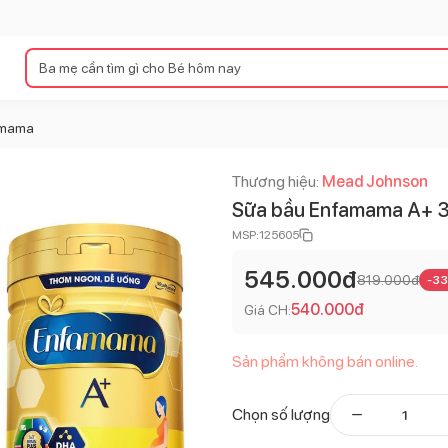
amama
Thương hiệu:
Mead Johnson
Sữa bầu Enfamama A+ 3
MSP:
125605
545.000
đ
819.000
đ
-
33
540.000
đ
Giá CH:
Sản phẩm không bán online.
Chọn số lượng