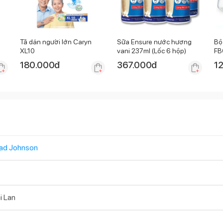
Tã dán người lớn Caryn
Sữa Ensure nước hương
Bộ
XL10
vani 237ml (Lốc 6 hộp)
FB
hồ
180.000
đ
367.000
đ
1
ad Johnson
i Lan