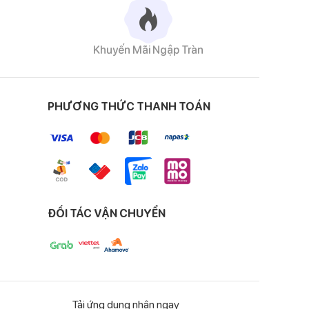
Khuyến Mãi Ngập Tràn
giúp hình thành cấu
PHƯƠNG THỨC THANH TOÁN
ngày trong giai đoạn
n trọng liên quan đến
ĐỐI TÁC VẬN CHUYỂN
Tải ứng dụng nhận ngay