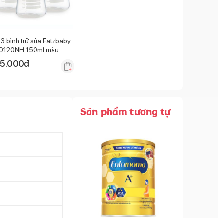
 3 bình trữ sữa Fatzbaby
0120NH 150ml màu
ng
25.000
đ
Sản phẩm tương tự