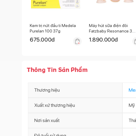
Kem trị nứt đầu ti Medela
Máy hút sữa điện đôi
Purelan 100 37g
Fatzbaby Resonance 3
FB1160VN
675.000
đ
1.890.000
đ
Thông Tin Sản Phẩm
Thương hiệu
Me
Xuất xứ thương hiệu
Mỹ
Nơi sản xuất
Thá
Độ tuổi sử dụng