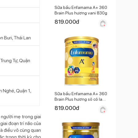
Sữa bầu Enfamama A+ 360
Brain Plus hương vani 830g
819.000
đ
Buri, Thái Lan
 Trung Tự, Quận
n Nghé, Quận 1,
Sữa bầu Enfamama A+ 360
Brain Plus hương sô cô la
830g
819.000
đ
người mẹ trong giai
giai đoạn trí não của
 là điều vô cùng quan
ặc trong thời kỳ cho