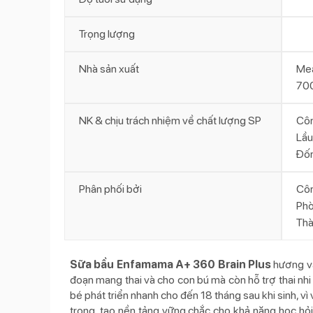
Trọng lượng
Nhà sản xuất
Mea
700
NK & chịu trách nhiệm về chất lượng SP
Côn
Lầu
Đốn
Phân phối bởi
Côn
Phò
Thà
Sữa bầu Enfamama A+ 360 Brain Plus
hương va
đoạn mang thai và cho con bú mà còn hỗ trợ thai nhi kh
bé phát triển nhanh cho đến 18 tháng sau khi sinh, v
trọng, tạo nền tảng vững chắc cho khả năng học hỏ