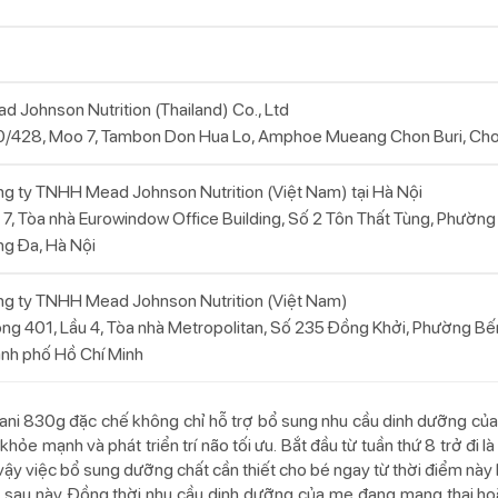
d Johnson Nutrition (Thailand) Co., Ltd
/428, Moo 7, Tambon Don Hua Lo, Amphoe Mueang Chon Buri, Chon 
g ty TNHH Mead Johnson Nutrition (Việt Nam) tại Hà Nội
 7, Tòa nhà Eurowindow Office Building, Số 2 Tôn Thất Tùng, Phường
g Đa, Hà Nội
g ty TNHH Mead Johnson Nutrition (Việt Nam)
ng 401, Lầu 4, Tòa nhà Metropolitan, Số 235 Đồng Khởi, Phường Bế
nh phố Hồ Chí Minh
ni 830g đặc chế không chỉ hỗ trợ bổ sung nhu cầu dinh dưỡng của 
ỏe mạnh và phát triển trí não tối ưu. Bắt đầu từ tuần thứ 8 trở đi là 
ì vậy việc bổ sung dưỡng chất cần thiết cho bé ngay từ thời điểm này
i sau này. Đồng thời nhu cầu dinh dưỡng của mẹ đang mang thai ho