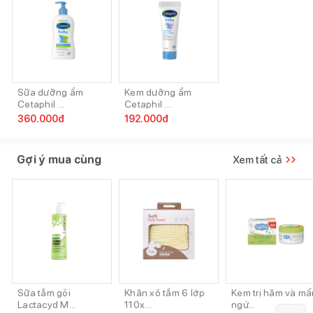
Sữa dưỡng ẩm
Kem dưỡng ẩm
Cetaphil ...
Cetaphil ...
360.000
đ
192.000
đ
Gợi ý mua cùng
Xem tất cả
Sữa tắm gội
Khăn xô tắm 6 lớp
Kem trị hăm và mẩ
Lactacyd M...
110x...
ngứ...