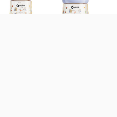
Bình sữa Ombee PPSU
Bình sữa Ombee PPSU
Anti-colic Prince 170ml
Anti-colic Prince 90ml (Trên
Trên 3 tháng)
0 tháng)
473.000
đ
409.000
đ
Cọ bình Mammy shop lông
Bộ cọ rửa bình sữa cho bé
tự nhiên
Aoi mút bọt biển