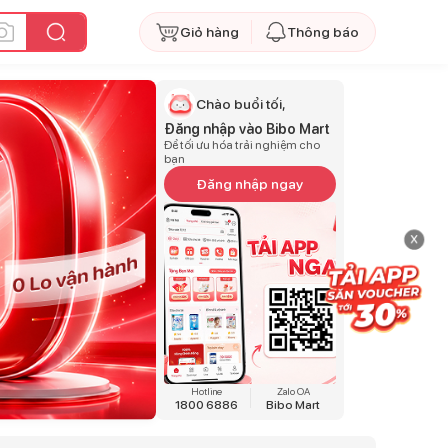
Giỏ hàng
Thông báo
Chào buổi tối,
Đăng nhập vào Bibo Mart
Để tối ưu hóa trải nghiệm cho
bạn
Đăng nhập ngay
x
Hotline
Zalo OA
1800 6886
Bibo Mart