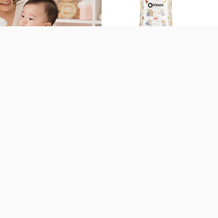
Bình sữa Ombee PPSU
Anti-colic Prince 270ml
(Trên 6 tháng)
(
537.000
đ
-
25
%
Bình sữa Tommee Tippee
Bình sữa Ombee PPSU
PPSU 260ml kèm núm 3-6
Anti-colic phiên bản basic
tháng (Giao bao bì ngẫu
170ml
nhiên)