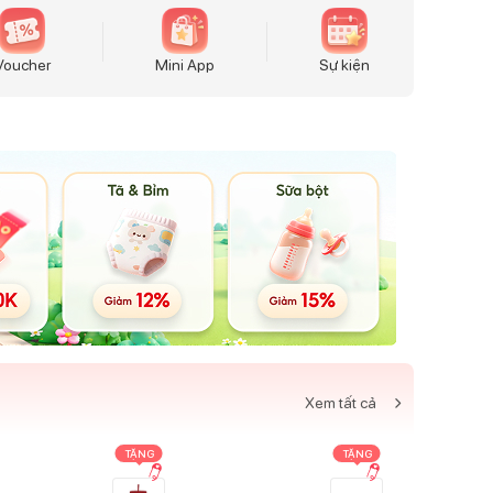
Voucher
Mini App
Sự kiện
Xem tất cả
TẶNG
TẶNG