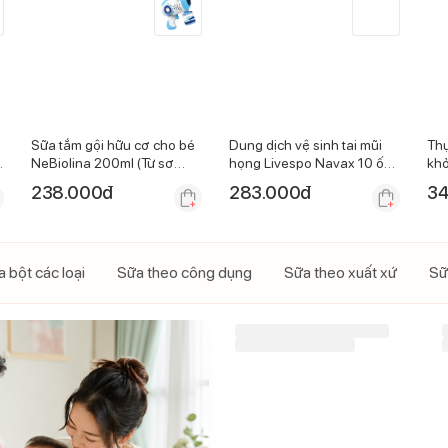
Sữa tắm gội hữu cơ cho bé
Dung dịch vệ sinh tai mũi
Thự
NeBiolina 200ml (Từ sơ
họng Livespo Navax 10 ống
khỏ
sinh)
x 4ml
sắt
238.000
đ
283.000
đ
34
 bột các loại
Sữa theo công dụng
Sữa theo xuất xứ
Sữ