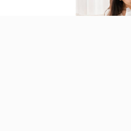
Cọ rửa bình sữa bọt biển
dạng xoay Mammyshop