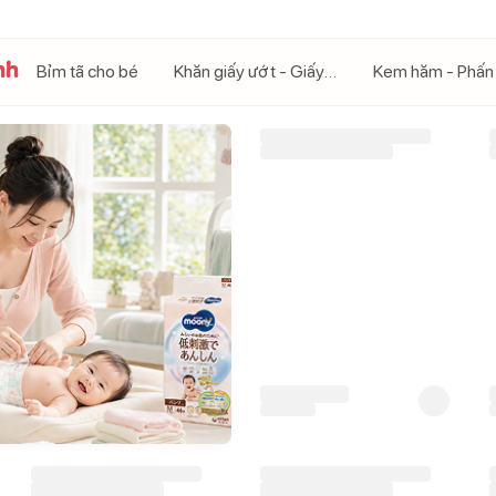
nh
Bỉm tã cho bé
Khăn giấy ướt - Giấy khô
Kem hăm - Phấn