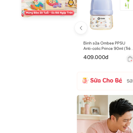
ivespo
Dung dịch vệ sinh hữu cơ
Bình sữa Ombee PPSU
 10 ống
NeBiolina 200ml (Trên 3
Anti-colic Prince 90ml (Trên
tuổi)
0 tháng)
242.000
đ
409.000
đ
Sữa Cho Bé
Sữa