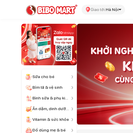
Giao tới:
Hà Nội
Sữa cho bé
Bỉm tã & vệ sinh
Bình sữa & phụ kiện
Ăn dặm, dinh dưỡng
Vitamin & sức khỏe
Đồ dùng mẹ & bé