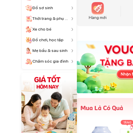
Đồ sơ sinh
Hàng mới
Thời trang & phụ kiện
Xe cho bé
Đồ chơi, học tập
Mẹ bầu & sau sinh
Chăm sóc gia đình
Mua Là Có Quà
TẶNG
TẶNG
TẶNG