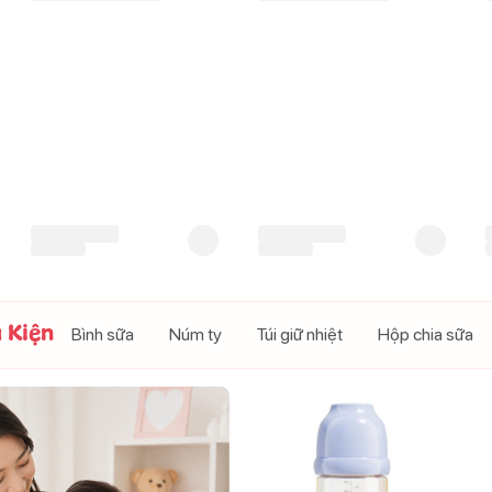
 Kiện
Bình sữa
Núm ty
Túi giữ nhiệt
Hộp chia sữa