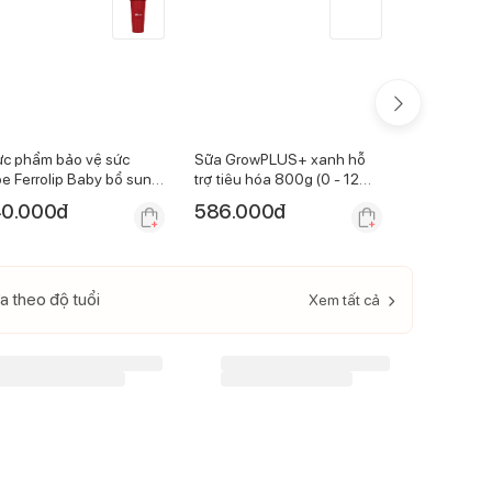
c phẩm bảo vệ sức
Sữa GrowPLUS+ xanh hỗ
Sữa GrowP
e Ferrolip Baby bổ sung
trợ tiêu hóa 800g (0 - 12
vàng 800g (
 hữu cơ 30ml
tháng)
0.000
đ
586.000
đ
586.000
a theo độ tuổi
Xem tất cả