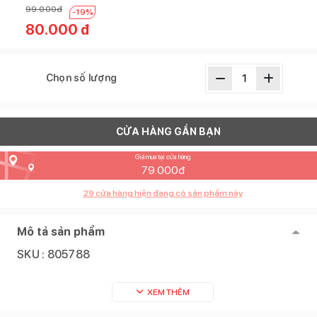
99.000
đ
-
19
%
80.000
đ
Chọn số lượng
CỬA HÀNG GẦN BẠN
Giá mua tại cửa hàng
79.000
đ
29
cửa hàng hiện đang có sản phẩm này
Mô tả sản phẩm
SKU :
805788
XEM THÊM