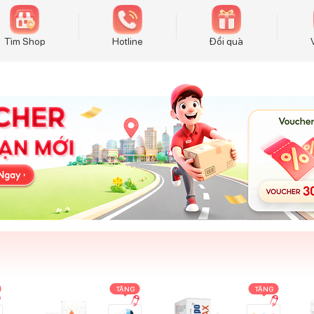
Tìm Shop
Hotline
Đổi quà
TẶNG
TẶNG