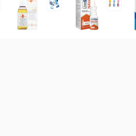
Dầu massage hữu cơ
Dung dịch vệ sinh tai mũi
Sữ
NeBiolina cho mẹ và bé
họng LiveSpo Navax 20ml
trợ
100ml
thá
295.000
đ
156.000
đ
58
 bột các loại
Sữa theo công dụng
Sữa theo xuất xứ
Sữ
-
10
%