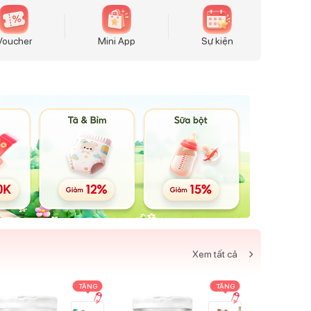
Voucher
Mini App
Sự kiện
Xem tất cả
TẶNG
TẶNG