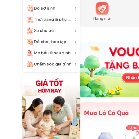
Đồ sơ sinh
Hàng mới
Thời trang & phụ kiện
Xe cho bé
Đồ chơi, học tập
Mẹ bầu & sau sinh
Chăm sóc gia đình
Mua Là Có Quà
TẶNG
TẶNG
TẶNG