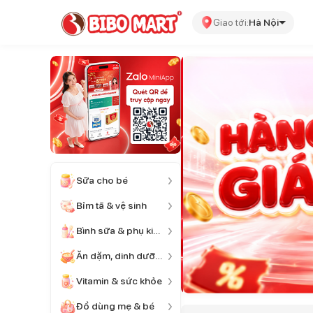
Giao tới:
Hà Nội
Sữa cho bé
Bỉm tã & vệ sinh
Bình sữa & phụ kiện
Ăn dặm, dinh dưỡng
Vitamin & sức khỏe
Đồ dùng mẹ & bé