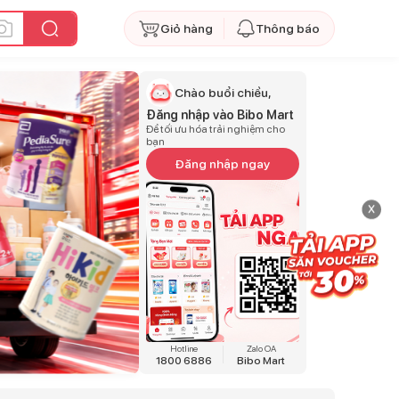
Giỏ hàng
Thông báo
Chào buổi chiều,
Đăng nhập vào Bibo Mart
Để tối ưu hóa trải nghiệm cho
bạn
Đăng nhập ngay
x
Hotline
Zalo OA
1800 6886
Bibo Mart