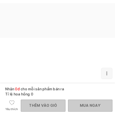
Nhận
0
đ
cho mỗi sản phẩm bán ra
Tỉ lệ hoa hồng
0
THÊM VÀO GIỎ
MUA NGAY
Yêu thích