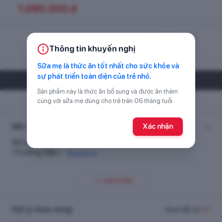
1.095.000
đ
Chọn số lượng
Thông tin khuyến nghị
Sữa mẹ là thức ăn tốt nhất cho sức khỏe và
sự phát triển toàn diện của trẻ nhỏ.
CỬA HÀNG GẦN BẠN
Sản phẩm này là thức ăn bổ sung và được ăn thêm
Chưa có thông tin cửa hàng.
cùng với sữa mẹ dùng cho trẻ trên 06 tháng tuổi.
Mô tả sản phẩm
Xác nhận
SKU :
808247
Thương hiệu :
Biostime
XEM THÊM
Gợi ý mua cùng
Xem tất cả