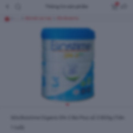
0
Thông tin sản phẩm
......
Sữa bột các loại
Sữa Biostime
Sữa Biostime Organic SN-2 Bio Plus số 3 800g (Trên
1 tuổi)