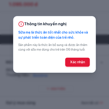
1.095.000
đ
Chọn số lượng
Thông tin khuyến nghị
Sữa mẹ là thức ăn tốt nhất cho sức khỏe và
sự phát triển toàn diện của trẻ nhỏ.
CỬA HÀNG GẦN BẠN
Sản phẩm này là thức ăn bổ sung và được ăn thêm
Chưa có thông tin cửa hàng.
cùng với sữa mẹ dùng cho trẻ trên 06 tháng tuổi.
Mô tả sản phẩm
Xác nhận
SKU :
808246
Thương hiệu :
Biostime
XEM THÊM
Gợi ý mua cùng
Xem tất cả