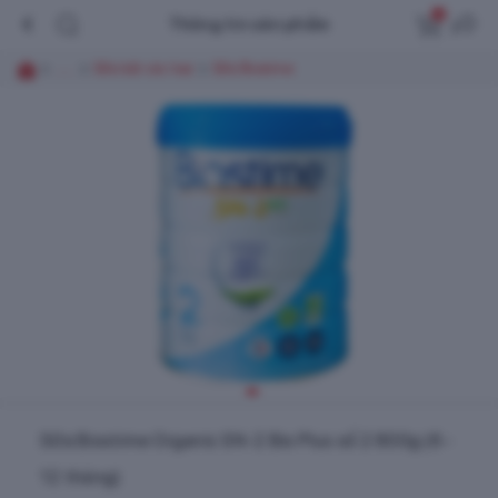
0
Thông tin sản phẩm
......
Sữa bột các loại
Sữa Biostime
Sữa Biostime Organic SN-2 Bio Plus số 2 800g (6 -
12 tháng)