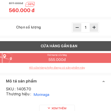
877.000
đ
-
36
%
560.000
đ
Chọn số lượng
CỬA HÀNG GẦN BẠN
Giá mua tại cửa hàng
555.000
đ
40
cửa hàng hiện đang có sản phẩm này
Mô tả sản phẩm
SKU :
140570
Thương hiệu :
Morinaga
XEM THÊM