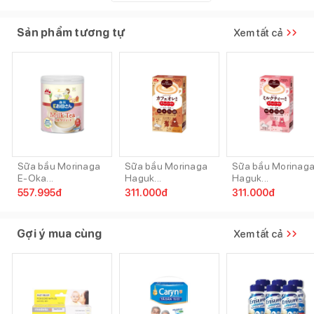
Sản phẩm tương tự
Xem tất cả
Sữa bầu Morinaga
Sữa bầu Morinaga
Sữa bầu Morinag
E-Oka...
Haguk...
Haguk...
557.995
đ
311.000
đ
311.000
đ
Gợi ý mua cùng
Xem tất cả