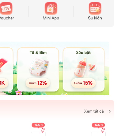
Voucher
Mini App
Sự kiện
Xem tất cả
TẶNG
TẶNG