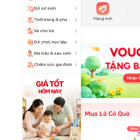
Đồ sơ sinh
Hàng mới
Thời trang & phụ kiện
Xe cho bé
Đồ chơi, học tập
Mẹ bầu & sau sinh
Chăm sóc gia đình
Mua Là Có Quà
TẶNG
TẶNG
TẶNG