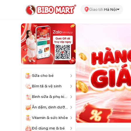
Giao tới:
Hà Nội
Sữa cho bé
Bỉm tã & vệ sinh
Bình sữa & phụ kiện
Ăn dặm, dinh dưỡng
Vitamin & sức khỏe
Đồ dùng mẹ & bé