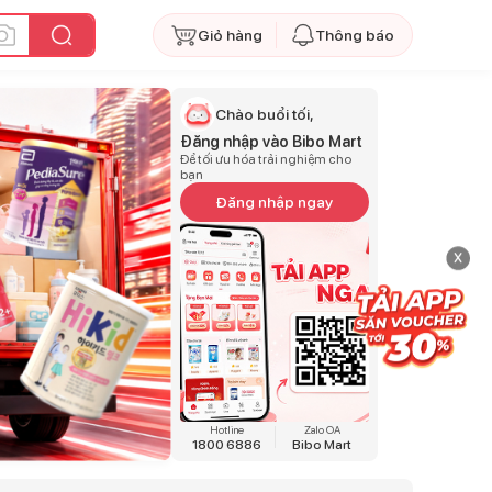
Giỏ hàng
Thông báo
Chào buổi tối,
Đăng nhập vào Bibo Mart
Để tối ưu hóa trải nghiệm cho
bạn
Đăng nhập ngay
x
Hotline
Zalo OA
1800 6886
Bibo Mart