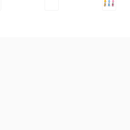
Dầu massage hữu cơ
Bào tử lợi khuẩn Livespo
Sữ
NeBiolina cho mẹ và bé
Navax sơ sinh hộp 10 ống
trợ
100ml
thá
295.000
đ
171.000
đ
58
 bột các loại
Sữa theo công dụng
Sữa theo xuất xứ
Sữ
-
12
%
Sữa GrowPLUS+ sữa non
vàng 800g (Từ 0-12 tháng)
(