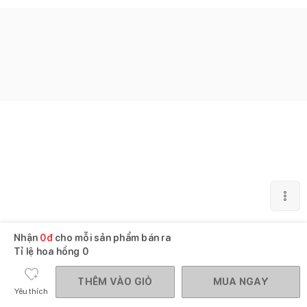
Nhận
0
đ
cho mỗi sản phẩm bán ra
Tỉ lệ hoa hồng
0
THÊM VÀO GIỎ
MUA NGAY
Yêu thích