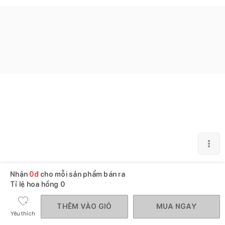
Nhận
0
đ
cho mỗi sản phẩm bán ra
Tỉ lệ hoa hồng
0
THÊM VÀO GIỎ
MUA NGAY
Yêu thích