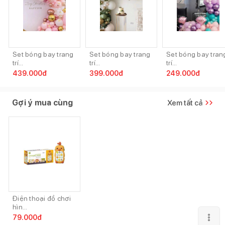
Set bóng bay trang
Set bóng bay trang
Set bóng bay tran
trí...
trí...
trí...
439.000
đ
399.000
đ
249.000
đ
Gợi ý mua cùng
Xem tất cả
Điện thoại đồ chơi
hìn...
79.000
đ