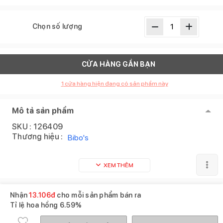
Chọn số lượng
CỬA HÀNG GẦN BẠN
1
cửa hàng hiện đang có sản phẩm này
Mô tả sản phẩm
SKU :
126409
Thương hiệu :
Bibo's
XEM THÊM
Sản phẩm tương tự
Xem tất cả
Nhận
13.106
đ
cho mỗi sản phẩm bán ra
Tỉ lệ hoa hồng
6.59%