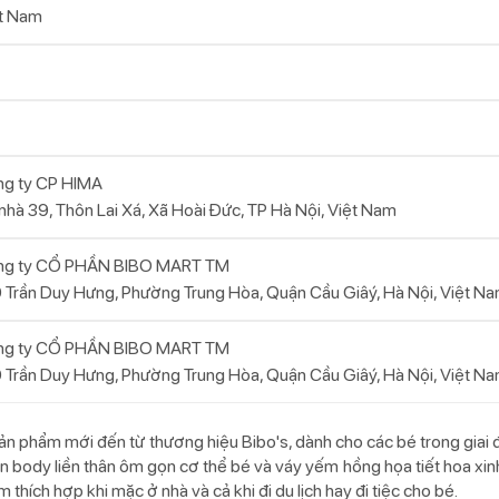
t Nam
g ty CP HIMA
nhà 39, Thôn Lai Xá, Xã Hoài Đức, TP Hà Nội, Việt Nam
ng ty CỔ PHẦN BIBO MART TM
 Trần Duy Hưng, Phường Trung Hòa, Quận Cầu Giâý, Hà Nội, Việt N
ng ty CỔ PHẦN BIBO MART TM
 Trần Duy Hưng, Phường Trung Hòa, Quận Cầu Giâý, Hà Nội, Việt N
n phẩm mới đến từ thương hiệu Bibo's, dành cho các bé trong giai đ
un body liền thân ôm gọn cơ thể bé và váy yếm hồng họa tiết hoa xi
thích hợp khi mặc ở nhà và cả khi đi du lịch hay đi tiệc cho bé.