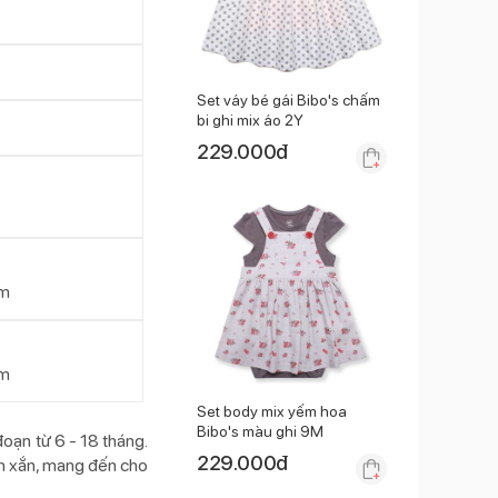
Set váy bé gái Bibo's chấm
bi ghi mix áo 2Y
229.000
đ
am
am
Set body mix yếm hoa
Bibo's màu ghi 9M
oạn từ 6 - 18 tháng.
229.000
đ
nh xắn, mang đến cho