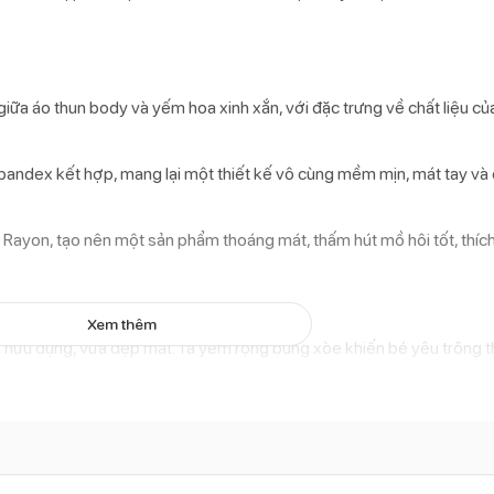
iữa áo thun body và yếm hoa xinh xắn, với đặc trưng về chất liệu của
andex kết hợp, mang lại một thiết kế vô cùng mềm mịn, mát tay và 
Rayon, tạo nên một sản phẩm thoáng mát, thấm hút mồ hôi tốt, thíc
Xem thêm
ữu dụng, vừa đẹp mắt. Tà yếm rộng bung xòe khiến bé yêu trông th
ông thật thời trang và hiện đại trong bộ thiết kế.
t kế trông vô cùng bắt mắt và ngọt ngào.