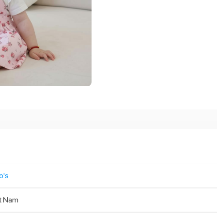
o's
t Nam