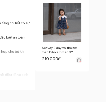
 từng chi tiết có sự
đặc biệt an toàn
Set váy 2 dây vải thoi tím
h hợp cho bé khi
than Bibo's mix áo 3Y
219.000
đ
ật điệu đà và xinh