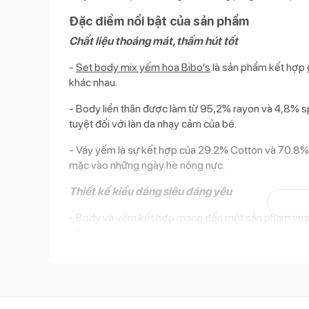
Đặc điểm nổi bật của sản phẩm
Chất liệu thoáng mát, thấm hút tốt
-
Set body mix yếm hoa Bibo's
là sản phẩm kết hợp g
khác nhau.
- Body liền thân được làm từ 95,2% rayon và 4,8% sp
tuyệt đối với làn da nhạy cảm của bé.
- Váy yếm là sự kết hợp của 29.2% Cotton và 70.8% 
mặc vào những ngày hè nóng nực.
Thiết kế kiểu dáng siêu đáng yêu
- Body và yếm kết hợp mang đến một sản phẩm vừa h
xắn.
- Dây yếm được thiết kế đan chéo cách điệu, bé yêu tr
- Họa tiết hoa đỏ trên nền váy hồng tạo nên một thiế