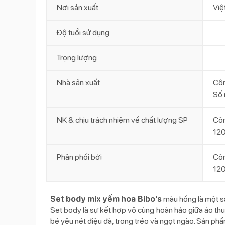
Nơi sản xuất
Việ
Độ tuổi sử dụng
Trọng lượng
Nhà sản xuất
Côn
Số 
NK & chịu trách nhiệm về chất lượng SP
Cô
120
Phân phối bởi
Cô
120
Set body mix yếm hoa Bibo's
màu hồng là một sả
Set body là sự kết hợp vô cùng hoàn hảo giữa áo th
bé yêu nét điệu đà, trong trẻo và ngọt ngào. Sản phẩm 