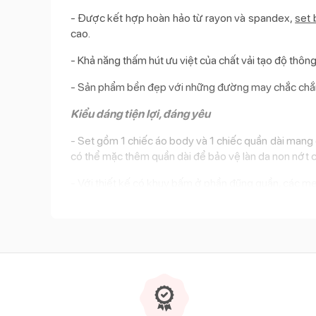
- Được kết hợp hoàn hảo từ rayon và spandex,
set 
cao.
- Khả năng thấm hút ưu việt của chất vải tạo độ thông
- Sản phẩm bền đẹp với những đường may chắc chắn,
Kiểu dáng tiện lợi, đáng yêu
- Set gồm 1 chiếc áo body và 1 chiếc quần dài mang
có thể mặc thêm quần dài để bảo vệ làn da non nớt củ
- Với thiết kế có khuy bấm ở phần đũng quần, các mẹ