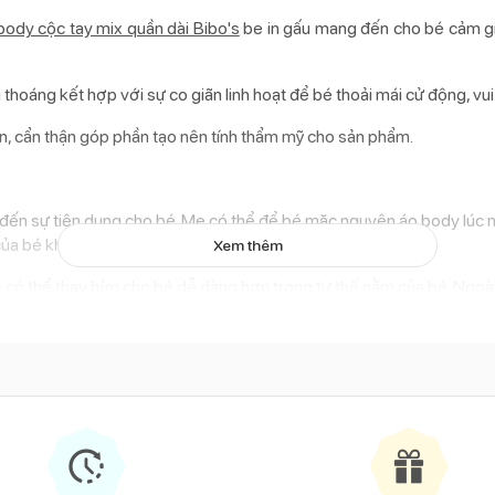
body cộc tay mix quần dài Bibo's
be in gấu mang đến cho bé cảm gi
 thoáng kết hợp với sự co giãn linh hoạt để bé thoải mái cử động, vui
 cẩn thận góp phần tạo nên tính thẩm mỹ cho sản phẩm.
 đến sự tiện dụng cho bé. Mẹ có thể để bé mặc nguyên áo body lúc n
a bé khỏi các tác nhân môi trường như bụi bẩn, côn trùng,..
Xem thêm
 có thể thay bỉm cho bé dễ dàng hơn trong tư thế nằm của bé. Ngoài