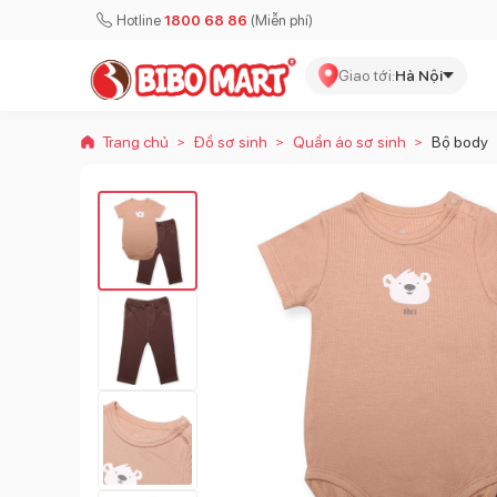
Hotline
1800 68 86
(Miễn phí)
Giao tới:
Hà Nội
Trang chủ
Đồ sơ sinh
Quần áo sơ sinh
Bộ body
>
>
>