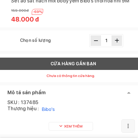
Set áo sát nách mix body yếm Bibo’s thoi hoa nhí 9M
159.000
đ
-
69
%
48.000
đ
Chọn số lượng
CỬA HÀNG GẦN BẠN
Chưa có thông tin cửa hàng.
Mô tả sản phẩm
SKU :
137485
Thương hiệu :
Bibo's
XEM THÊM