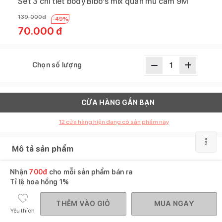
Set 3 chi tiết body Bibo's mix quần mũ cam 9M
139.000
đ
-
49
%
70.000
đ
Chọn số lượng
CỬA HÀNG GẦN BẠN
12
cửa hàng hiện đang có sản phẩm này
Mô tả sản phẩm
SKU :
135265
Nhận
700
đ
cho mỗi sản phẩm bán ra
Thương hiệu :
Bibo's
Tỉ lệ hoa hồng
1%
XEM THÊM
THÊM VÀO GIỎ
MUA NGAY
Yêu thích