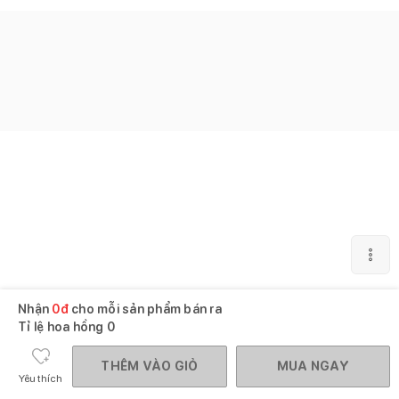
Nhận
0
đ
cho mỗi sản phẩm bán ra
Tỉ lệ hoa hồng
0
THÊM VÀO GIỎ
MUA NGAY
Yêu thích