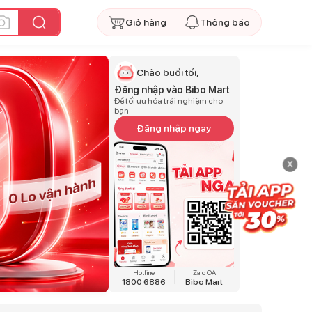
Giỏ hàng
Thông báo
Chào buổi tối,
Đăng nhập vào Bibo Mart
Để tối ưu hóa trải nghiệm cho
bạn
Đăng nhập ngay
x
Hotline
Zalo OA
1800 6886
Bibo Mart