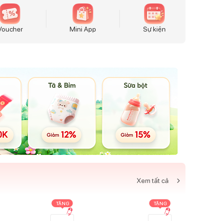
Voucher
Mini App
Sự kiện
Xem tất cả
TẶNG
TẶNG