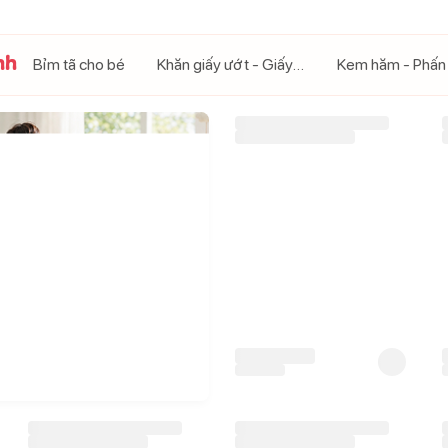
nh
Bỉm tã cho bé
Khăn giấy ướt - Giấy khô
Kem hăm - Phấn
-
21
%
Bỉm - Tã quần Mamogom
hữu cơ size M 48 miếng (6-
11kg)
250.000
đ
315.000
đ
247.000
đ
Giá CH:
G