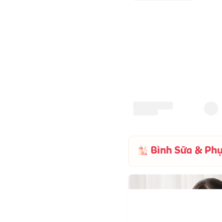
Bỉm - Tã quần BB Nature
Care Plus size XL 40 miếng
(12-17kg)
290.000
đ
Bình Sữa & Phụ