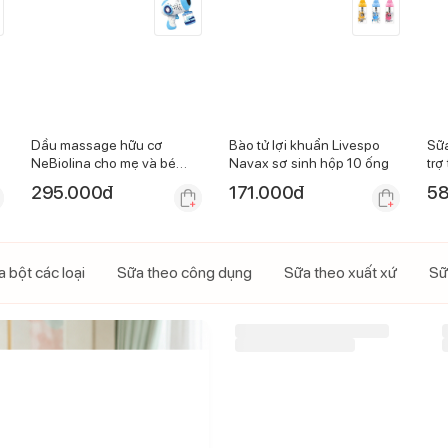
Dầu massage hữu cơ
Bào tử lợi khuẩn Livespo
Sữ
NeBiolina cho mẹ và bé
Navax sơ sinh hộp 10 ống
trợ
100ml
thá
295.000
đ
171.000
đ
58
 bột các loại
Sữa theo công dụng
Sữa theo xuất xứ
Sữ
-
10
%
Sữa GrowPLUS+ xanh hỗ
trợ tiêu hoá 800g (Trên 2
(
tuổi)