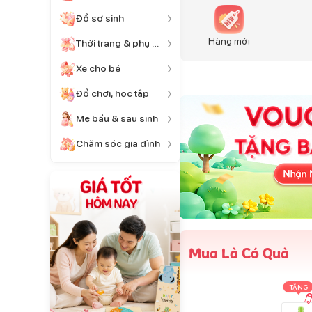
Đồ sơ sinh
Hàng mới
Thời trang & phụ kiện
Xe cho bé
Đồ chơi, học tập
Mẹ bầu & sau sinh
Chăm sóc gia đình
Mua Là Có Quà
TẶNG
TẶNG
TẶNG