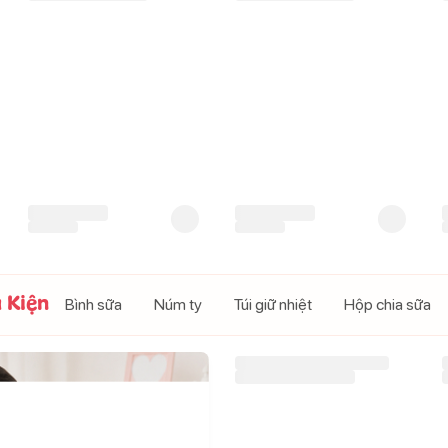
Khăn ướt em bé BZU BZU
Khăn ướt em bé BZU BZU
dịu nhẹ không mùi 30 tờ
kháng khuẩn không mùi 30
tờ
18.000
đ
18.000
đ
G
 Kiện
Bình sữa
Núm ty
Túi giữ nhiệt
Hộp chia sữa
Bình sữa Ombee PPSU
Anti-colic Prince 90ml (Trên
0 tháng)
(