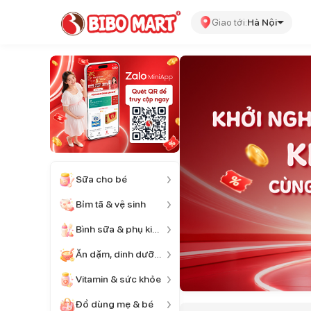
Giao tới:
Hà Nội
Sữa cho bé
Bỉm tã & vệ sinh
Bình sữa & phụ kiện
Ăn dặm, dinh dưỡng
Vitamin & sức khỏe
Đồ dùng mẹ & bé