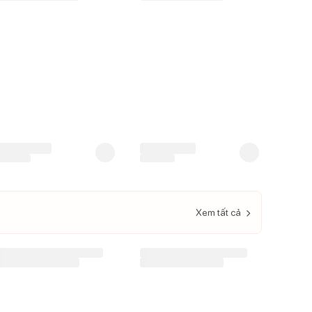
Bỉm - Tã quần Beeboo Elite
Bỉm - Tã quần Bebejoy
size XL 44 miếng (12-17kg)
Premium size M 38 miếng
(6-11kg)
295.000
đ
245.000
đ
335.000
đ
295.000
đ
292.000
đ
242.000
đ
iá CH:
Giá CH:
Xem tất cả
Bình sữa Ombee PPSU
Bình sữa Ombee PPSU
Anti-colic Prince 170ml
Anti-colic Prince 270ml
Trên 3 tháng)
(Trên 6 tháng)