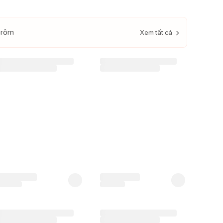
 rôm
Xem tất cả
-
12
%
-
19
%
Bỉm - Tã quần Beeboo Elite
Thùng 10 gói khăn uớt 100
size XXXL 40 miếng (Trên
tờ Gumi không mùi cho bé
18kg)
295.000
đ
210.000
đ
335.000
đ
258.000
đ
292.000
đ
207.000
đ
iá CH:
Giá CH:
-
12
%
-
17
%