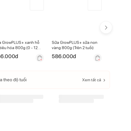
a GrowPLUS+ xanh hỗ
Sữa GrowPLUS+ sữa non
Sữa GrowP
 tiêu hóa 800g (0 - 12
vàng 800g (Trên 2 tuổi)
vàng 800g (
ng)
6.000
đ
586.000
đ
620.000
a theo độ tuổi
Xem tất cả
-
19
%
-
10
%
Sữa GrowPLUS+ đỏ 850g
Sữa GrowPLUS+ sữa non
Từ 1-2 tuổi)(Giao bao bì
vàng 800g (Trên 2 tuổi)
ngẫu nhiên)