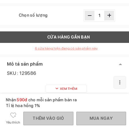
Chọn số lượng
CỬA HÀNG GẦN BẠN
6
cửa hàng hiện đang có sản phẩm này
Mô tả sản phẩm
SKU :
129586
XEM THÊM
Nhận
590
đ
cho mỗi sản phẩm bán ra
Sản phẩm tương tự
Xem tất cả
Tỉ lệ hoa hồng
1%
THÊM VÀO GIỎ
MUA NGAY
Yêu thích