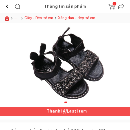
0
Thông tin sản phẩm
......
Giày - Dép trẻ em
Xăng đan - dép trẻ em
Thanh lý/Last item