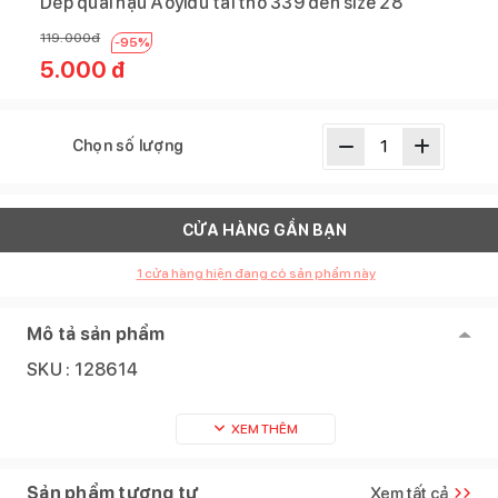
Dép quai hậu Aoyidu tai thỏ 339 đen size 28
119.000
đ
-
95
%
5.000
đ
Chọn số lượng
CỬA HÀNG GẦN BẠN
1
cửa hàng hiện đang có sản phẩm này
Mô tả sản phẩm
SKU :
128614
XEM THÊM
Sản phẩm tương tự
Xem tất cả