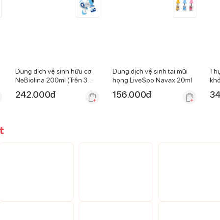
Dung dịch vệ sinh hữu cơ
Dung dịch vệ sinh tai mũi
Thự
NeBiolina 200ml (Trên 3
họng LiveSpo Navax 20ml
khỏ
tuổi)
sắt
242.000
đ
156.000
đ
34
t