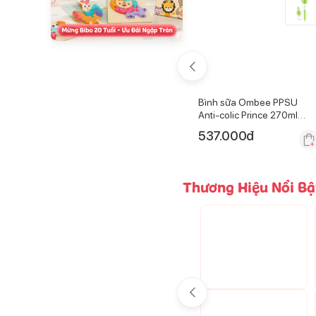
Thùng 48 hộp sữa
Bình sữa Ombee PPSU
ng 180ml
GrowPLUS+ ít đường 110ml
Anti-colic Prince 270ml
(Trên 1 tuổi)
(Trên 6 tháng)
548.000
đ
537.000
đ
Thương Hiệu Nổi Bậ