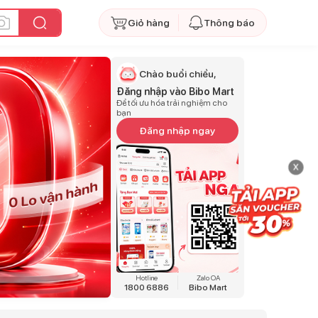
Giỏ hàng
Thông báo
Chào buổi chiều,
Đăng nhập vào Bibo Mart
Để tối ưu hóa trải nghiệm cho
bạn
Đăng nhập ngay
x
Hotline
Zalo OA
1800 6886
Bibo Mart