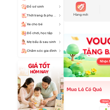
Đồ sơ sinh
Hàng mới
Thời trang & phụ kiện
Xe cho bé
Đồ chơi, học tập
Mẹ bầu & sau sinh
Chăm sóc gia đình
Mua Là Có Quà
TẶNG
TẶNG
TẶNG