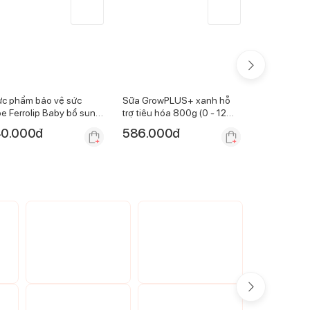
c phẩm bảo vệ sức
Sữa GrowPLUS+ xanh hỗ
Sữa GrowP
e Ferrolip Baby bổ sung
trợ tiêu hóa 800g (0 - 12
vàng 800g (
 hữu cơ 30ml
tháng)
0.000
đ
586.000
đ
586.000