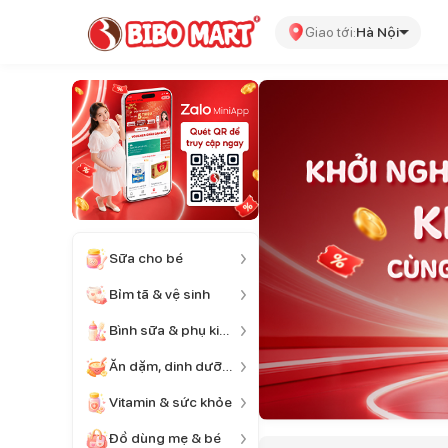
Giao tới:
Hà Nội
Sữa cho bé
Bỉm tã & vệ sinh
Bình sữa & phụ kiện
Ăn dặm, dinh dưỡng
Vitamin & sức khỏe
Đồ dùng mẹ & bé