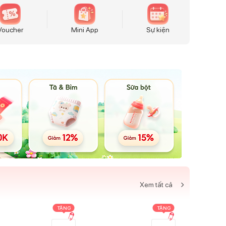
Voucher
Mini App
Sự kiện
Xem tất cả
TẶNG
TẶNG