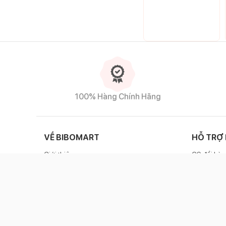
100% Hàng Chính Hãng
VỀ BIBOMART
HỖ TRỢ
Giới thiệu
CS đổi hàn
Liên hệ
Chính sác
Danh sách cửa hàng
Zalo OA
Cẩm nang cho mẹ
Hotlin
Chính sách Affiliate
Bảo mật thông tin cá nhân
Bản tin tuyển dụng