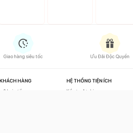
Giao hàng siêu tốc
Ưu Đãi Độc Quyền
 KHÁCH HÀNG
HỆ THỐNG TIỆN ÍCH
g & hoàn tiền
Kiểm tra đơn hàng
h bảo hành
Phương thức thanh toán
KẾT NỐI VỚI CHÚNG TÔI
e
1800 6886
(miễn phí)