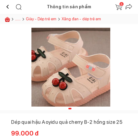
0
Thông tin sản phẩm
......
Giày - Dép trẻ em
Xăng đan - dép trẻ em
Dép quai hậu Aoyidu quả cherry B-2 hồng size 25
99.000
đ