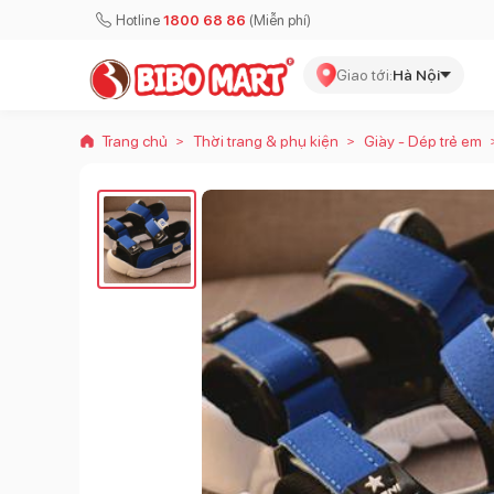
Hotline
1800 68 86
(Miễn phí)
Giao tới:
Hà Nội
Trang chủ
Thời trang & phụ kiện
Giày - Dép trẻ em
>
>