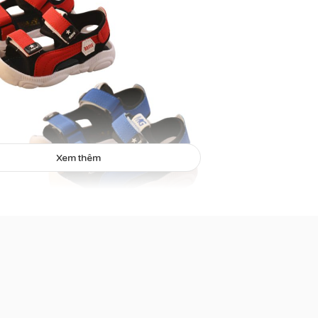
Xem thêm
p quai hậu Aoyidu Keni C-6 năng động
 28
179.000
ế thời trang, cách điệu với điểm nhấn là các hình mang màu sắc đá