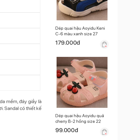
Dép quai hậu Aoyidu Keni
C-6 màu xanh size 27
179.000
đ
 da mềm, đáy giầy là
i. Sandal có thiết kế
Dép quai hậu Aoyidu quả
cherry B-2 hồng size 22
99.000
đ