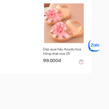
Dép quai hậu Aoyidu hoa
hồng nhạt size 25
99.000
đ
Hết hàng
đ
ng yêu, tươi tắn như