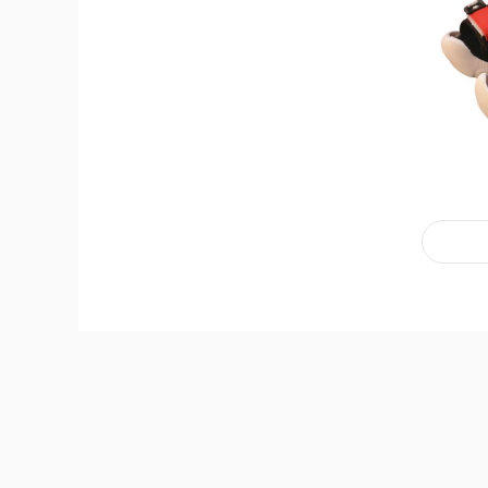
Dé
Dép quai hậu Aoyidu Keni C-6 màu xanh size
Đặc điểm nổi bật của sản phẩm
Thiết kế thuận tiện
-
Dép quai hậu Aoyidu Keni
C-6 năng động có thiết k