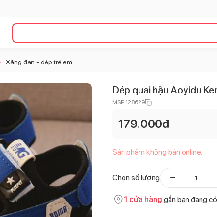
Xăng đan - dép trẻ em
>
Dép quai hậu Aoyidu Ken
MSP:
128629
179.000
đ
Sản phẩm không bán online.
Chọn số lượng
1
cửa hàng
gần bạn đang có